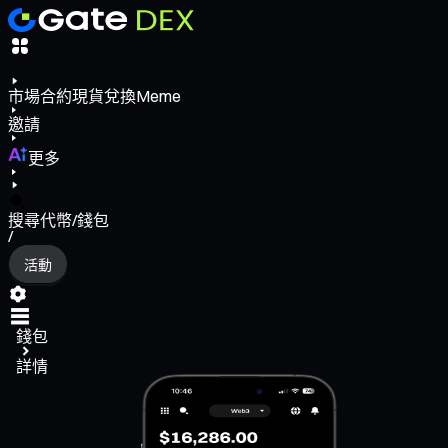
市場
合約
現貨
兌換
Meme
邀請
更多
搜尋代幣/錢包
/
活動
錢包
詳情