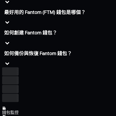
最好用的 Fantom (FTM) 錢包是哪個？
如何創建 Fantom 錢包？
如何備份與恢復 Fantom 錢包？
錢包監控