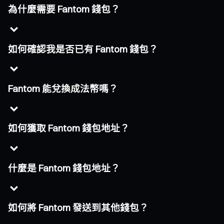
為什麼需要 Fantom 錢包？
如何確認我是否已有 Fantom 錢包？
Fantom 能兌換成法幣嗎？
如何獲取 Fantom 錢包地址？
什麼是 Fantom 錢包地址？
如何將 Fantom 發送到其他錢包？