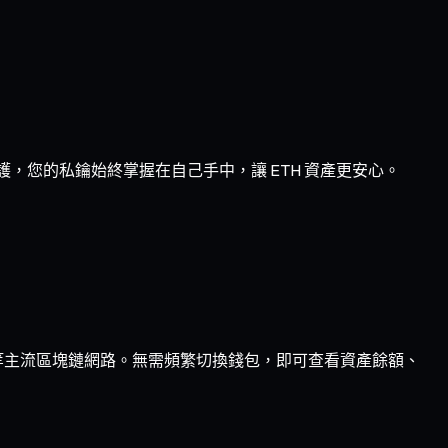
護，您的私鑰始終掌握在自己手中，讓 ETH 資產更安心。
ptimism 等主流區塊鏈網路。無需頻繁切換錢包，即可查看資產餘額、