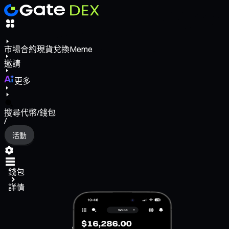
市場
合約
現貨
兌換
Meme
邀請
更多
搜尋代幣/錢包
/
活動
錢包
詳情