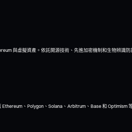
ereum 與虛擬資產。依託開源技術、先進加密機制和生物辨識防
ereum、Polygon、Solana、Arbitrum、Base 和 O