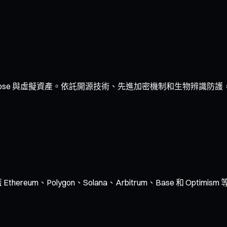
ipse 與虛擬資產。依託開源技術、先進加密機制和生物辨識防護
ereum、Polygon、Solana、Arbitrum、Base 和 O