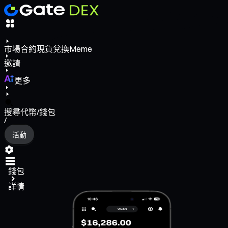
市場
合約
現貨
兌換
Meme
邀請
更多
搜尋代幣/錢包
/
活動
錢包
詳情