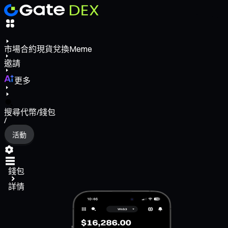
市場
合約
現貨
兌換
Meme
邀請
更多
搜尋代幣/錢包
/
活動
錢包
詳情