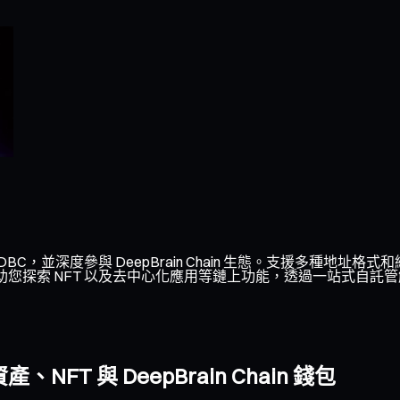
DBC，並深度參與 DeepBrain Chain 生態。支援多種地址格式和
可幫助您探索 NFT 以及去中心化應用等鏈上功能，透過一站式自託管解決方
T 與 DeepBrain Chain 錢包