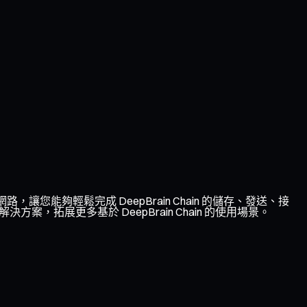
網路，讓您能夠輕鬆完成 DeepBrain Chain 的儲存、發送、接
案，拓展更多基於 DeepBrain Chain 的使用場景。