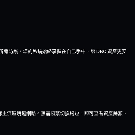
生物辨識防護，您的私鑰始終掌握在自己手中，讓 DBC 資產更安
Optimism 等主流區塊鏈網路。無需頻繁切換錢包，即可查看資產餘額、