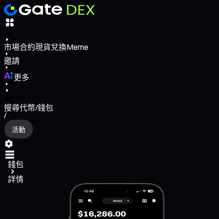
市場
合約
現貨
兌換
Meme
邀請
更多
搜尋代幣/錢包
/
活動
錢包
詳情