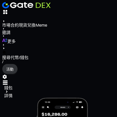
市場
合約
現貨
兌換
Meme
邀請
更多
搜尋代幣/錢包
/
活動
錢包
詳情