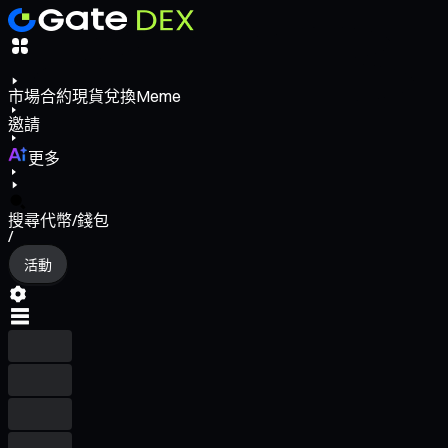
市場
合約
現貨
兌換
Meme
邀請
更多
搜尋代幣/錢包
/
活動