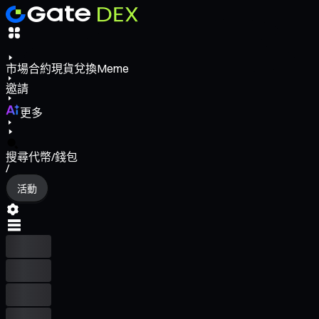
市場
合約
現貨
兌換
Meme
邀請
更多
搜尋代幣/錢包
/
活動