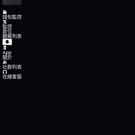
錢包監控
監控
倉位
觀察列表
App
關於
社群列表
在線客服