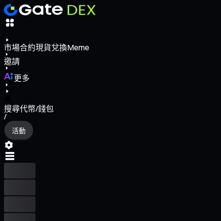
市場
合約
現貨
兌換
Meme
邀請
更多
搜尋代幣/錢包
/
活動