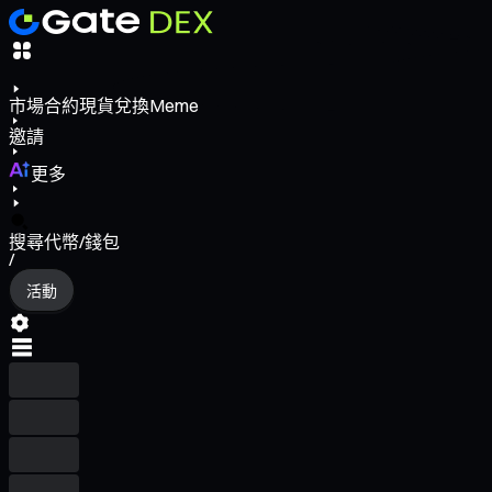
市場
合約
現貨
兌換
Meme
邀請
更多
搜尋代幣/錢包
/
活動