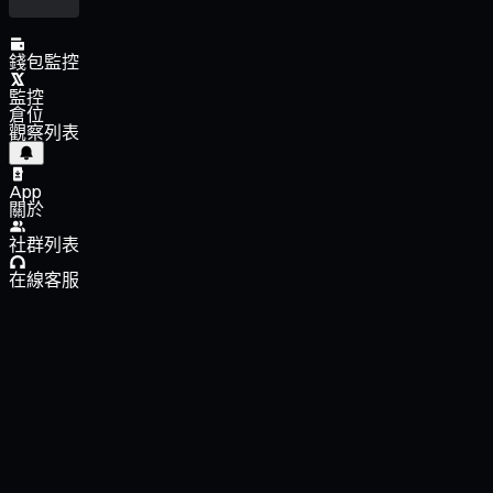
錢包監控
監控
倉位
觀察列表
App
關於
社群列表
在線客服