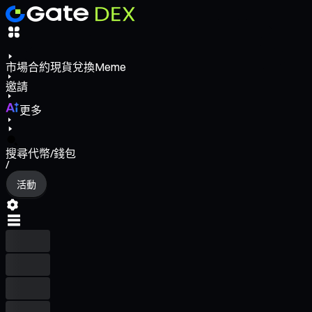
市場
合約
現貨
兌換
Meme
邀請
更多
搜尋代幣/錢包
/
活動