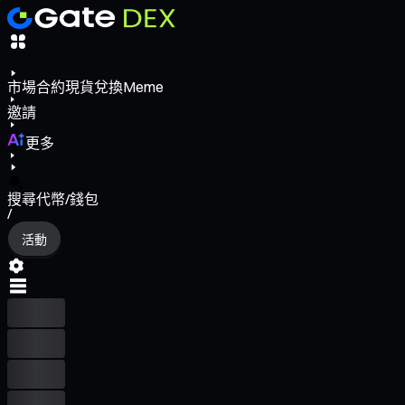
市場
合約
現貨
兌換
Meme
邀請
更多
搜尋代幣/錢包
/
活動