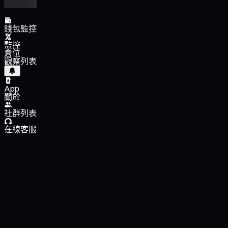
錢包監控
監控
倉位
觀察列表
App
關於
社群列表
在線客服