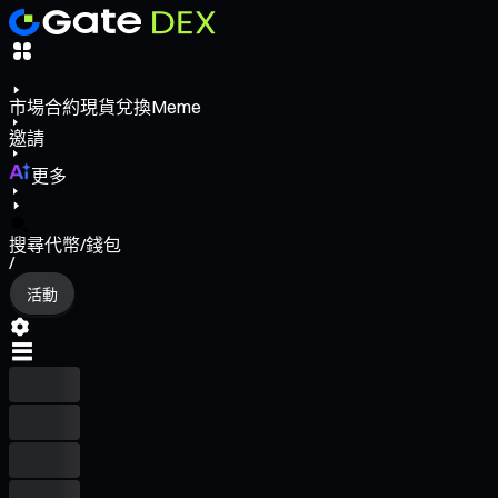
市場
合約
現貨
兌換
Meme
邀請
更多
搜尋代幣/錢包
/
活動