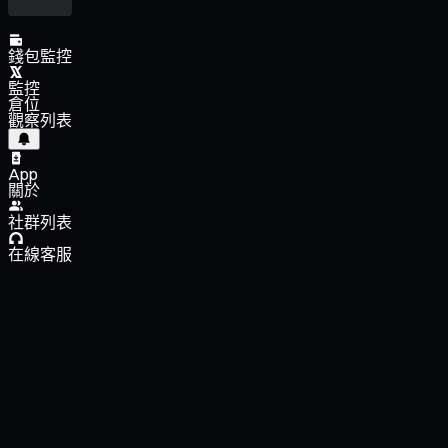
錢包監控
監控
倉位
觀察列表
App
關於
社群列表
在線客服