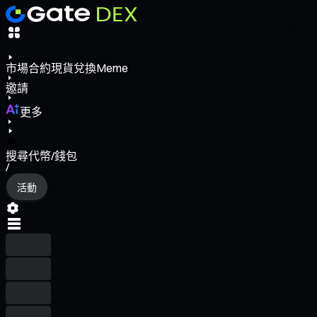
市場
合約
現貨
兌換
Meme
邀請
更多
搜尋代幣/錢包
/
活動