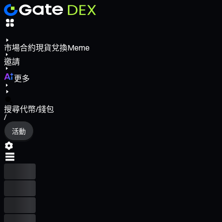
市場
合約
現貨
兌換
Meme
邀請
更多
搜尋代幣/錢包
/
活動