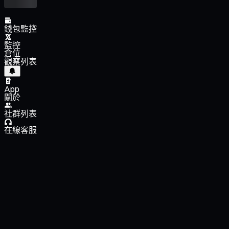
錢包監控
監控
倉位
觀察列表
App
關於
社群列表
在線客服