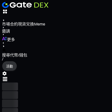
市場
合約
現貨
兌換
Meme
邀請
更多
搜尋代幣/錢包
/
活動