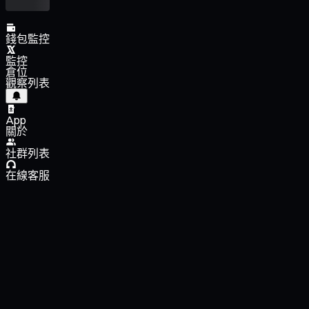
錢包監控
監控
倉位
觀察列表
App
關於
社群列表
在線客服