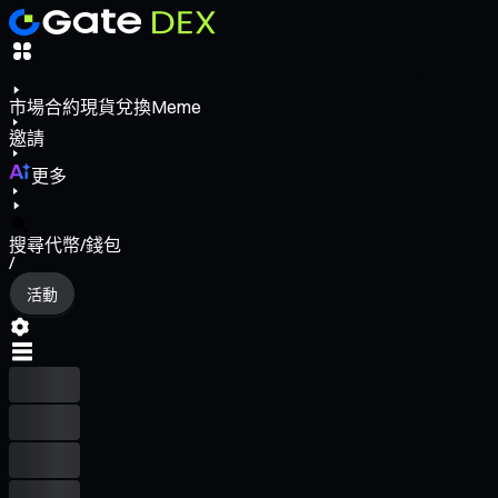
市場
合約
現貨
兌換
Meme
邀請
更多
搜尋代幣/錢包
/
活動