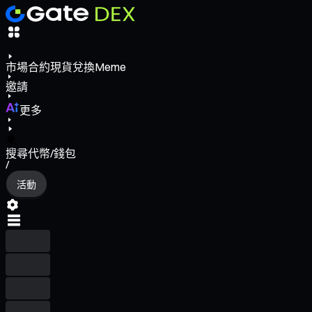
市場
合約
現貨
兌換
Meme
邀請
更多
搜尋代幣/錢包
/
活動