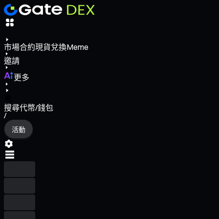
市場
合約
現貨
兌換
Meme
邀請
更多
搜尋代幣/錢包
/
活動