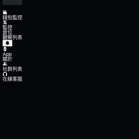
錢包監控
監控
倉位
觀察列表
App
關於
社群列表
在線客服