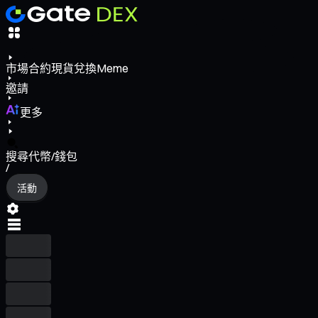
市場
合約
現貨
兌換
Meme
邀請
更多
搜尋代幣/錢包
/
活動