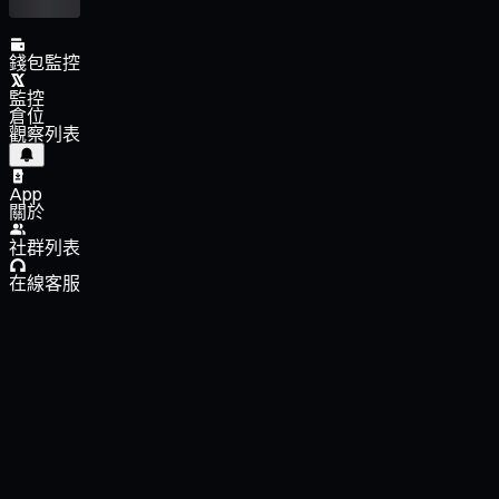
錢包監控
監控
倉位
觀察列表
App
關於
社群列表
在線客服