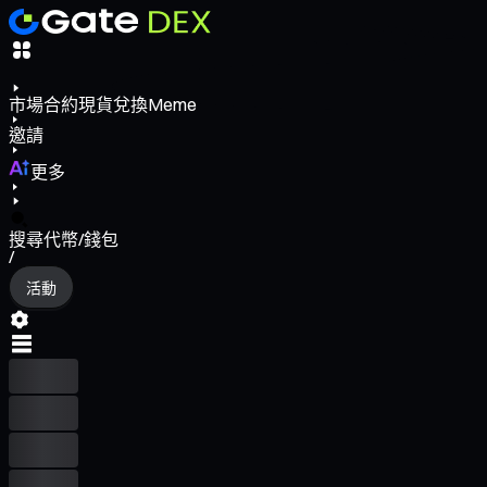
市場
合約
現貨
兌換
Meme
邀請
更多
搜尋代幣/錢包
/
活動