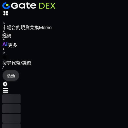
市場
合約
現貨
兌換
Meme
邀請
更多
搜尋代幣/錢包
/
活動