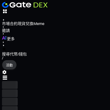
市場
合約
現貨
兌換
Meme
邀請
更多
搜尋代幣/錢包
/
活動