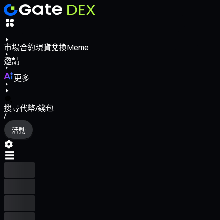
市場
合約
現貨
兌換
Meme
邀請
更多
搜尋代幣/錢包
/
活動