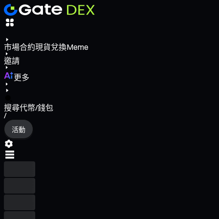
市場
合約
現貨
兌換
Meme
邀請
更多
搜尋代幣/錢包
/
活動