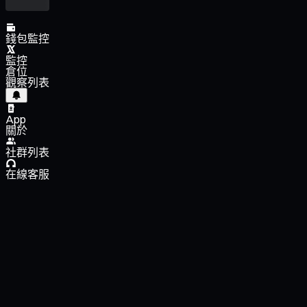
錢包監控
監控
倉位
觀察列表
App
關於
社群列表
在線客服