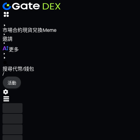
市場
合約
現貨
兌換
Meme
邀請
更多
搜尋代幣/錢包
/
活動