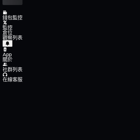
錢包監控
監控
倉位
觀察列表
App
關於
社群列表
在線客服