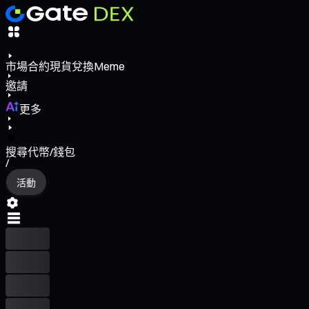
市場
合約
現貨
兌換
Meme
邀請
更多
搜尋代幣/錢包
/
活動