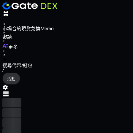
市場
合約
現貨
兌換
Meme
邀請
更多
搜尋代幣/錢包
/
活動