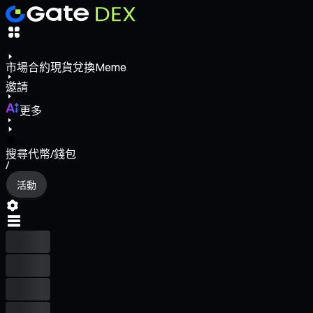
市場
合約
現貨
兌換
Meme
邀請
更多
搜尋代幣/錢包
/
活動