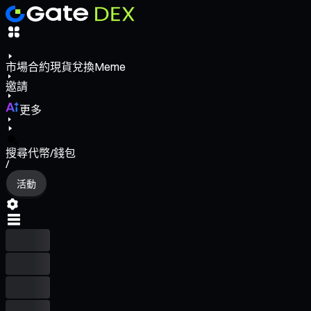
市場
合約
現貨
兌換
Meme
邀請
更多
搜尋代幣/錢包
/
活動