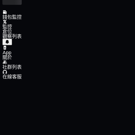
錢包監控
監控
倉位
觀察列表
App
關於
社群列表
在線客服