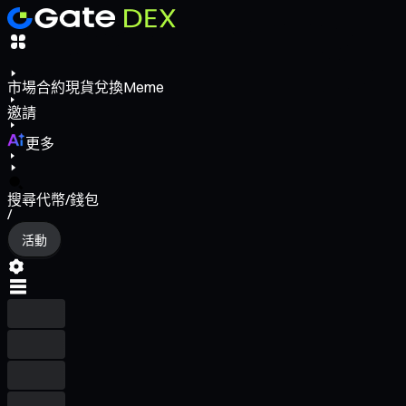
市場
合約
現貨
兌換
Meme
邀請
更多
搜尋代幣/錢包
/
活動