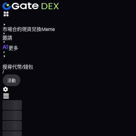
市場
合約
現貨
兌換
Meme
邀請
更多
搜尋代幣/錢包
/
活動