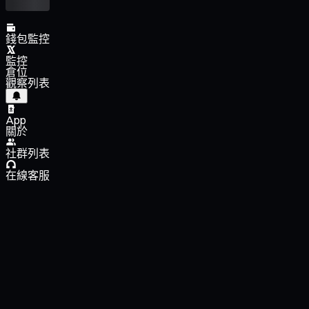
錢包監控
監控
倉位
觀察列表
App
關於
社群列表
在線客服