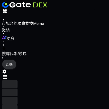
市場
合約
現貨
兌換
Meme
邀請
更多
搜尋代幣/錢包
/
活動