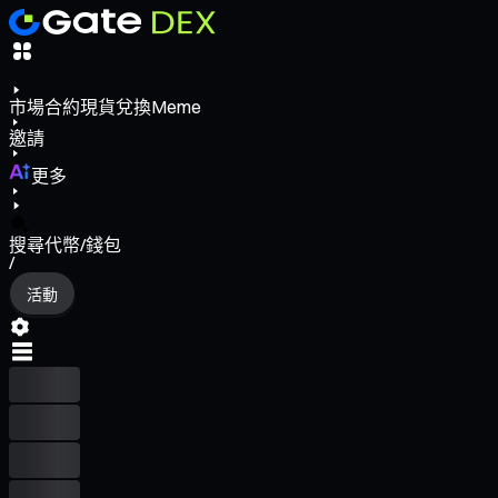
市場
合約
現貨
兌換
Meme
邀請
更多
搜尋代幣/錢包
/
活動