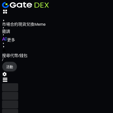
市場
合約
現貨
兌換
Meme
邀請
更多
搜尋代幣/錢包
/
活動