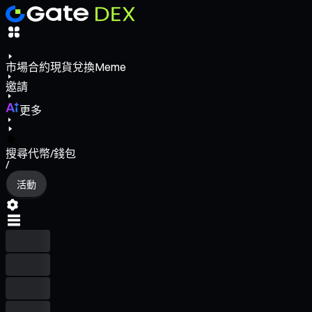
市場
合約
現貨
兌換
Meme
邀請
更多
搜尋代幣/錢包
/
活動