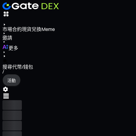
市場
合約
現貨
兌換
Meme
邀請
更多
搜尋代幣/錢包
/
活動