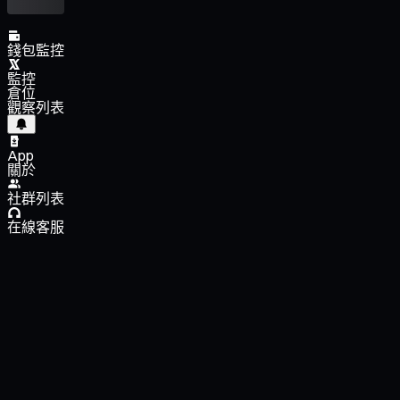
錢包監控
監控
倉位
觀察列表
App
關於
社群列表
在線客服