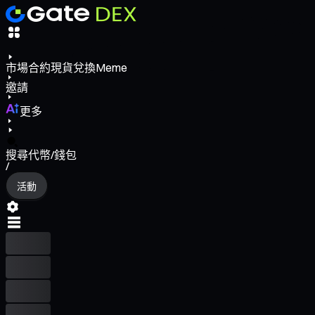
市場
合約
現貨
兌換
Meme
邀請
更多
搜尋代幣/錢包
/
活動