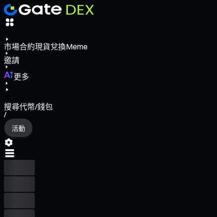
市場
合約
現貨
兌換
Meme
邀請
更多
搜尋代幣/錢包
/
活動