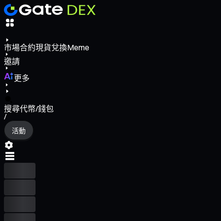
市場
合約
現貨
兌換
Meme
邀請
更多
搜尋代幣/錢包
/
活動