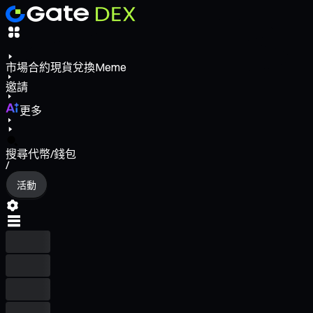
市場
合約
現貨
兌換
Meme
邀請
更多
搜尋代幣/錢包
/
活動