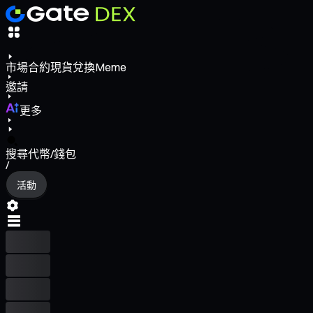
市場
合約
現貨
兌換
Meme
邀請
更多
搜尋代幣/錢包
/
活動