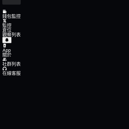
錢包監控
監控
倉位
觀察列表
App
關於
社群列表
在線客服