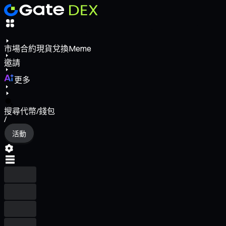
市場
合約
現貨
兌換
Meme
邀請
更多
搜尋代幣/錢包
/
活動