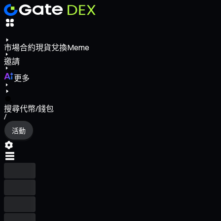
市場
合約
現貨
兌換
Meme
邀請
更多
搜尋代幣/錢包
/
活動