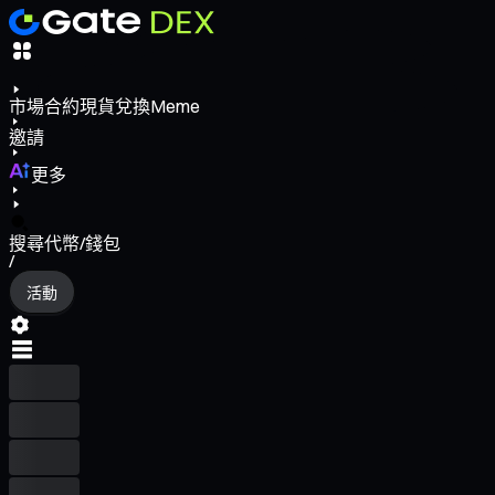
市場
合約
現貨
兌換
Meme
邀請
更多
搜尋代幣/錢包
/
活動