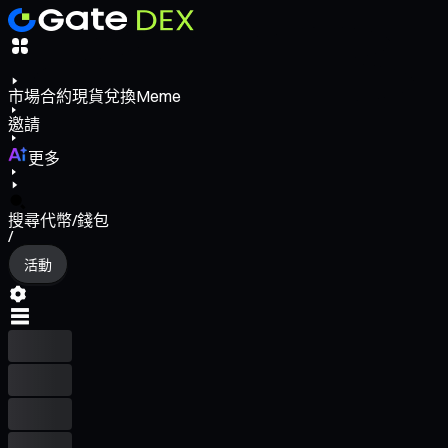
市場
合約
現貨
兌換
Meme
邀請
更多
搜尋代幣/錢包
/
活動