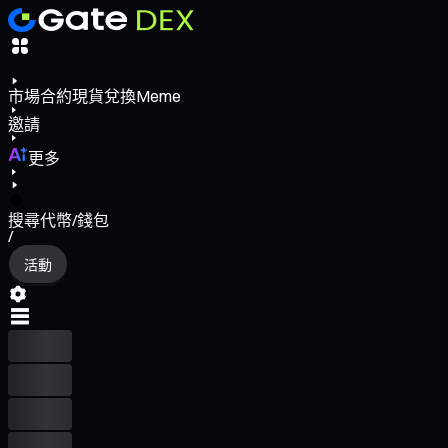
市場
合約
現貨
兌換
Meme
邀請
更多
搜尋代幣/錢包
/
活動