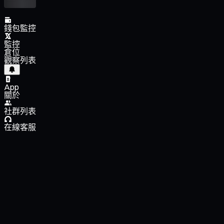
錢包監控
監控
倉位
觀察列表
App
關於
社群列表
在線客服