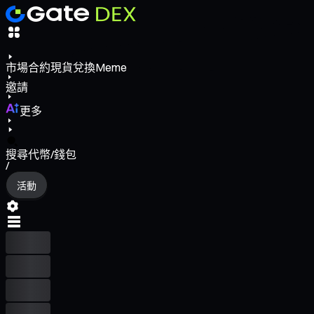
市場
合約
現貨
兌換
Meme
邀請
更多
搜尋代幣/錢包
/
活動