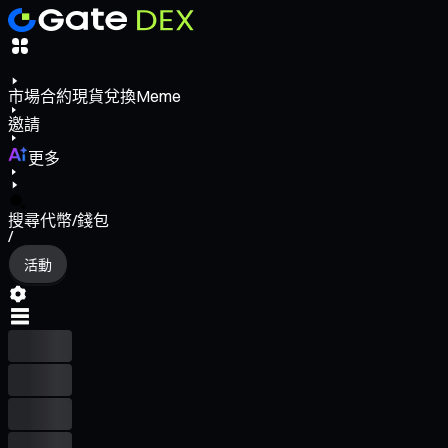
市場
合約
現貨
兌換
Meme
邀請
更多
搜尋代幣/錢包
/
活動